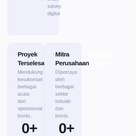
survey
digital
Tentang
Proyek
Mitra
Terselesaikan
Perusahaan
Kami
Mendukung
Dipercaya
kesuksesan
oleh
berbagai
berbagai
acara
sektor
dan
industri
operasional
dan
bisnis.
bisnis.
0
+
0
+