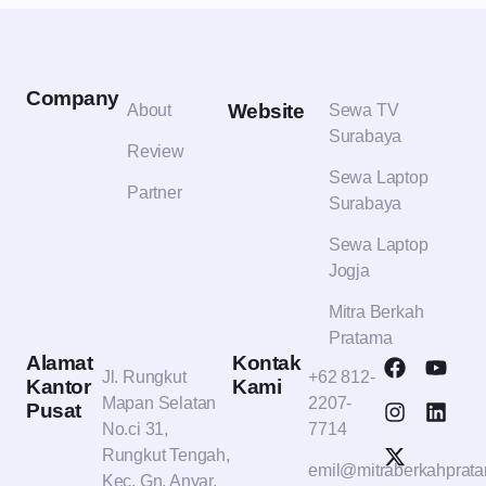
Company
Website
About
Sewa TV
Surabaya
Review
Sewa Laptop
Partner
Surabaya
Sewa Laptop
Jogja
Mitra Berkah
Pratama
Alamat
Kontak
Jl. Rungkut
+62 812-
Kantor
Kami
Mapan Selatan
2207-
Pusat
No.ci 31,
7714
Rungkut Tengah,
emil@mitraberkahprat
Kec. Gn. Anyar,