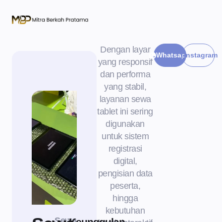
Dengan layar
Whatsapp
Instagram
yang responsif
dan performa
yang stabil,
layanan sewa
tablet ini sering
digunakan
untuk sistem
registrasi
digital,
pengisian data
peserta,
hingga
kebutuhan
Sewa
Keunggulan