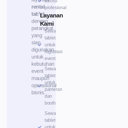
teknisi
rental
profesional
tablet
Layanan
dengan
Kami
perangkat
Sewa
yang
tablet
siap
untuk
digunakan
registrasi
untuk
event
kebutuhan
Sewa
event
tablet
maupun
untuk
operasional
pameran
bisnis.
dan
booth
Sewa
tablet
untuk