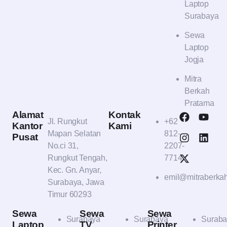
Laptop
Surabaya
Sewa
Laptop
Jogja
Mitra
Berkah
Pratama
Alamat
Kontak
Jl. Rungkut
+62
Kantor
Kami
Mapan Selatan
812-
Pusat
No.ci 31,
2207-
Rungkut Tengah,
7714
Kec. Gn. Anyar,
emil@mitraberka
Surabaya, Jawa
Timur 60293
Sewa
Sewa
Sewa
Surabaya
Surabaya
Suraba
Laptop
TV
Printer