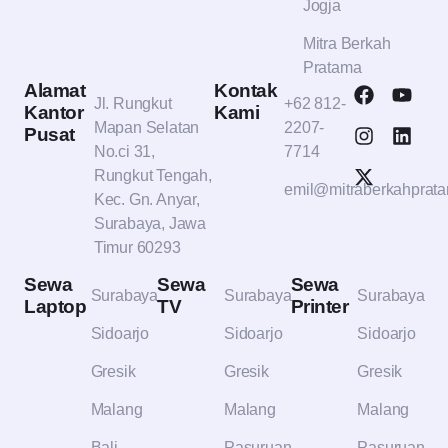
Jogja
Mitra Berkah
Pratama
Alamat
Kontak
Jl. Rungkut
+62 812-
Kantor
Kami
Mapan Selatan
2207-
Pusat
No.ci 31,
7714
Rungkut Tengah,
emil@mitraberkahprat
Kec. Gn. Anyar,
Surabaya, Jawa
Timur 60293
Sewa
Sewa
Sewa
Surabaya
Surabaya
Surabaya
Laptop
TV
Printer
Sidoarjo
Sidoarjo
Sidoarjo
Gresik
Gresik
Gresik
Malang
Malang
Malang
Bali
Pasuruan
Pasuruan