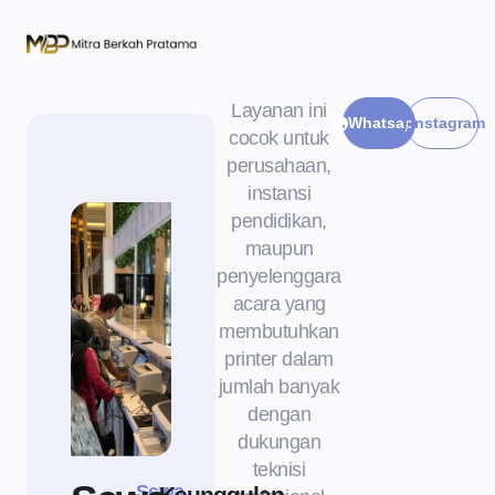
Layanan ini
Whatsapp
Instagram
cocok untuk
perusahaan,
instansi
pendidikan,
maupun
penyelenggara
acara yang
membutuhkan
printer dalam
jumlah banyak
dengan
dukungan
teknisi
Sewa
Keunggulan