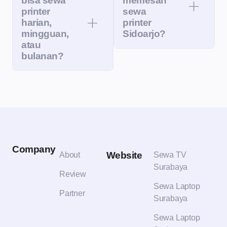
bisa sewa
memesan
printer
sewa
harian,
printer
mingguan,
Sidoarjo?
atau
bulanan?
Company
Website
About
Sewa TV
Surabaya
Review
Sewa Laptop
Partner
Surabaya
Sewa Laptop