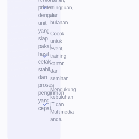
harian,
printer
mingguan,
dengan
dan
unit
bulanan
yang
Cocok
siap
untuk
pakai,
event,
hasil
training,
cetak
kantor,
stabil,
dan
dan
seminar
proses
Mendukung
pengiriman
kebutuhan
yang
IT dan
cepat.
Multimedia
anda.