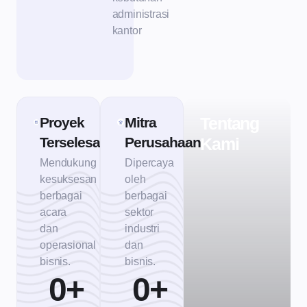
administrasi
kantor
Tentang
Proyek
Mitra
Terselesaikan
Perusahaan
Kami
Mendukung
Dipercaya
kesuksesan
oleh
berbagai
berbagai
acara
sektor
dan
industri
operasional
dan
bisnis.
bisnis.
0
+
0
+