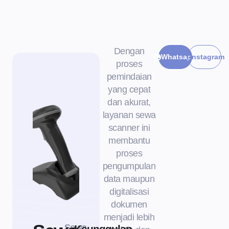
Dengan
Whatsapp
Instagram
proses
pemindaian
yang cepat
dan akurat,
layanan sewa
scanner ini
membantu
proses
pengumpulan
data maupun
digitalisasi
dokumen
menjadi lebih
Sewa
Keunggulan