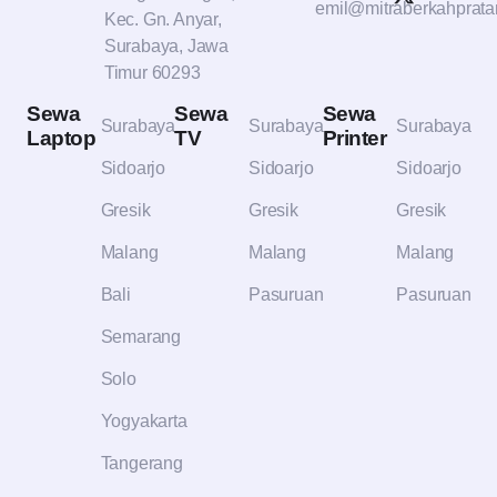
emil@mitraberkahprat
Kec. Gn. Anyar,
Surabaya, Jawa
Timur 60293
Sewa
Sewa
Sewa
Surabaya
Surabaya
Surabaya
Laptop
TV
Printer
Sidoarjo
Sidoarjo
Sidoarjo
Gresik
Gresik
Gresik
Malang
Malang
Malang
Bali
Pasuruan
Pasuruan
Semarang
Solo
Yogyakarta
Tangerang